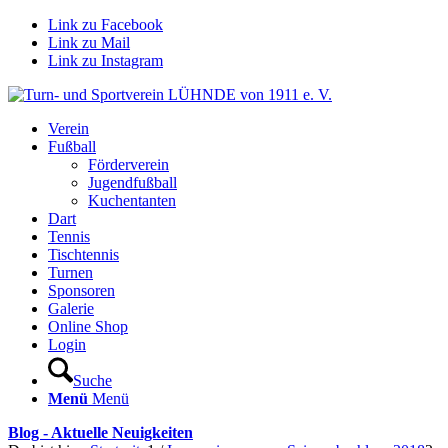
Link zu Facebook
Link zu Mail
Link zu Instagram
Verein
Fußball
Förderverein
Jugendfußball
Kuchentanten
Dart
Tennis
Tischtennis
Turnen
Sponsoren
Galerie
Online Shop
Login
Suche
Menü
Menü
Blog - Aktuelle Neuigkeiten