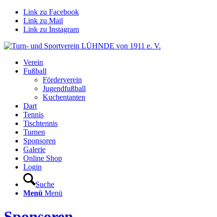
Link zu Facebook
Link zu Mail
Link zu Instagram
Verein
Fußball
Förderverein
Jugendfußball
Kuchentanten
Dart
Tennis
Tischtennis
Turnen
Sponsoren
Galerie
Online Shop
Login
Suche
Menü
Menü
Sponsoren