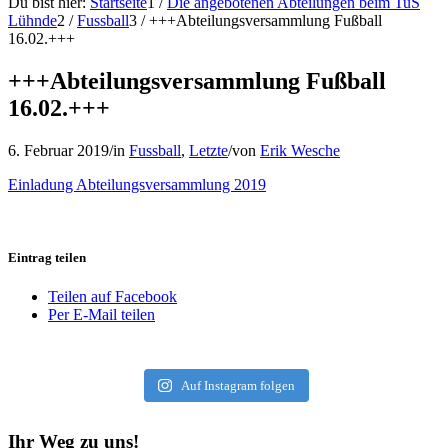
Du bist hier:
Startseite
1
/
Die angebotenen Abteilungen beim TuS
Lühnde
2
/
Fussball
3
/
+++Abteilungsversammlung Fußball
16.02.+++
+++Abteilungsversammlung Fußball
16.02.+++
6. Februar 2019
/
in
Fussball
,
Letzte
/
von
Erik Wesche
Einladung Abteilungsversammlung 2019
Eintrag teilen
Teilen auf Facebook
Per E-Mail teilen
Auf Instagram folgen
Ihr Weg zu uns!