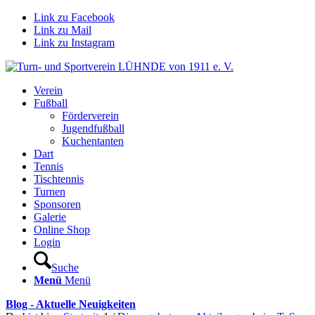
Link zu Facebook
Link zu Mail
Link zu Instagram
Verein
Fußball
Förderverein
Jugendfußball
Kuchentanten
Dart
Tennis
Tischtennis
Turnen
Sponsoren
Galerie
Online Shop
Login
Suche
Menü
Menü
Blog - Aktuelle Neuigkeiten