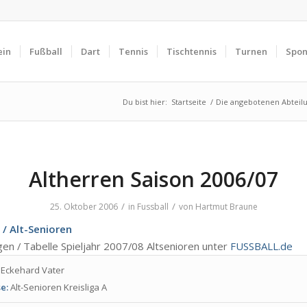
ein
Fußball
Dart
Tennis
Tischtennis
Turnen
Spon
Du bist hier:
Startseite
/
Die angebotenen Abteil
Altherren Saison 2006/07
/
/
25. Oktober 2006
in
Fussball
von
Hartmut Braune
 / Alt-Senioren
n / Tabelle Spieljahr 2007/08 Altsenioren unter
FUSSBALL.de
Eckehard Vater
e:
Alt-Senioren Kreisliga A