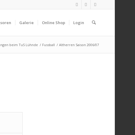
soren
Galerie
Online Shop
Login
ungen beim TuS Lühnde
/
Fussball
/
Altherren Saison 2006/07