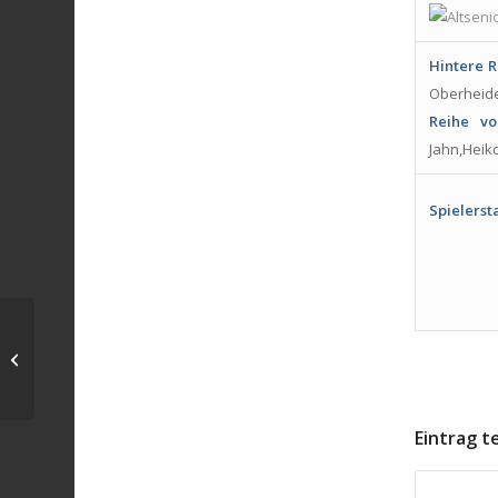
Hintere R
Oberheide
Reihe vo
Jahn,Heik
Spielers
1. Herren Saison 2007/08
Eintrag t