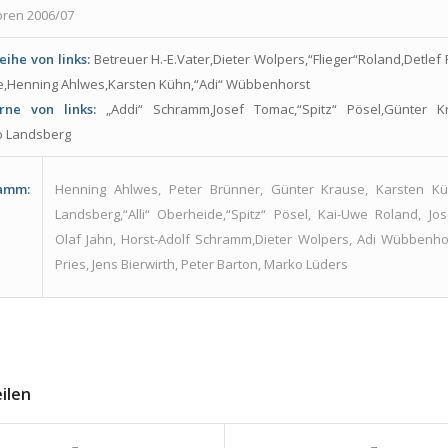
eihe von links:
Betreuer H.-E.Vater,Dieter Wolpers,“Flieger“Roland,Detlef Pr
,Henning Ahlwes,Karsten Kühn,“Adi“ Wübbenhorst
rne von links:
„Addi“ Schramm,Josef Tomac,“Spitz“ Pösel,Günter Kr
o Landsberg
tamm:
Henning Ahlwes, Peter Brünner, Günter Krause, Karsten Kü
Landsberg,“Alli“ Oberheide,“Spitz“ Pösel, Kai-Uwe Roland, Jo
Olaf Jahn, Horst-Adolf Schramm,Dieter Wolpers, Adi Wübbenhor
Pries, Jens Bierwirth, Peter Barton, Marko Lüders
eilen