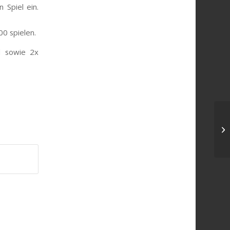
 Spiel ein.
00 spielen.
l sowie 2x
Da
er