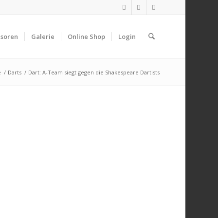
soren
Galerie
Online Shop
Login
e
/
Darts
/
Dart: A-Team siegt gegen die Shakespeare Dartists