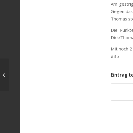
Am gestrig
Gegen das 
Thomas steu
Die Punkt
Dirk/Thoma
Mit noch 2 
#35
Eintrag t
TuS Lühnde setzt Spielbetrieb fort