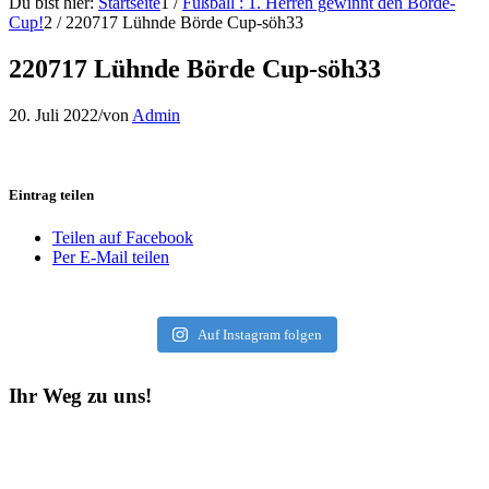
Du bist hier:
Startseite
1
/
Fußball : 1. Herren gewinnt den Börde-
Cup!
2
/
220717 Lühnde Börde Cup-söh33
220717 Lühnde Börde Cup-söh33
20. Juli 2022
/
von
Admin
Eintrag teilen
Teilen auf Facebook
Per E-Mail teilen
Auf Instagram folgen
Ihr Weg zu uns!