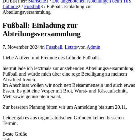
Du bist hier:
Startseite
1
/
Die angebotenen Abteilungen beim TuS
Lühnde
2
/
Fussball
3
/
Fußball: Einladung zur
Abteilungsversammlung
Fußball: Einladung zur
Abteilungsversammlung
7. November 2024
/
in
Fussball
,
Letzte
/
von
Admin
Liebe Aktiven und Freunde des Lühnde Fußballs,
hiermit lade ich letztmals zur anstehenden Abteilungsversammlung
Fußball und würde mich über eine rege Beteiligung zu meinem
Abschied freuen.
Im Anschluss wollen wir noch nett Beisammensein und auch etwas
Essen. Es gibt eine Vesper mit Brot, Wurst- und Käseaufschnitt,
Mett sowie gemischtem Salat.
Zur besseren Planung bitten wir um Anmeldung bis zum 20.11.
Leider gab es aus organisatorischen Gründen keinen besseren
Termin.
Beste Grüße
Tobi