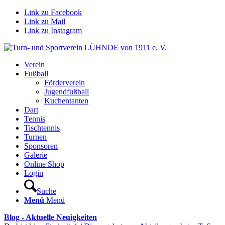
Link zu Facebook
Link zu Mail
Link zu Instagram
Verein
Fußball
Förderverein
Jugendfußball
Kuchentanten
Dart
Tennis
Tischtennis
Turnen
Sponsoren
Galerie
Online Shop
Login
Suche
Menü
Menü
Blog - Aktuelle Neuigkeiten