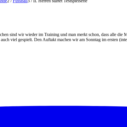
hnde
2
/
Fussball
3
/
II. Herren startet Testspielserie
chen sind wir wieder im Training und man merkt schon, dass alle die M
 auch viel gespielt. Den Auftakt machen wir am Sonntag im ersten (int