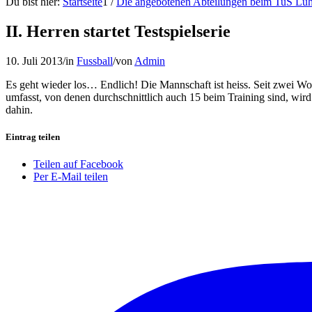
Du bist hier:
Startseite
1
/
Die angebotenen Abteilungen beim TuS Lü
II. Herren startet Testspielserie
10. Juli 2013
/
in
Fussball
/
von
Admin
Es geht wieder los… Endlich! Die Mannschaft ist heiss. Seit zwei Wo
umfasst, von denen durchschnittlich auch 15 beim Training sind, wird
dahin.
Eintrag teilen
Teilen auf Facebook
Per E-Mail teilen