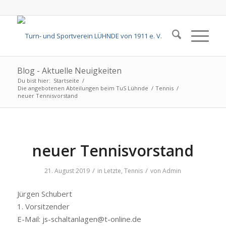
Blog - Aktuelle Neuigkeiten
Du bist hier:
Startseite
/
Die angebotenen Abteilungen beim TuS Lühnde
/
Tennis
/
neuer Tennisvorstand
neuer Tennisvorstand
/
/
21. August 2019
in
Letzte
,
Tennis
von
Admin
Jürgen Schubert
1. Vorsitzender
E-Mail: js-schaltanlagen@t-online.de