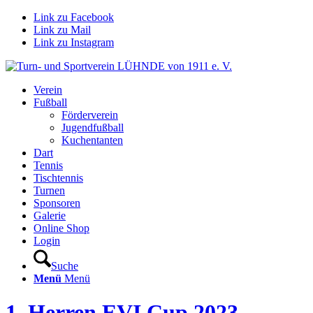
Link zu Facebook
Link zu Mail
Link zu Instagram
Verein
Fußball
Förderverein
Jugendfußball
Kuchentanten
Dart
Tennis
Tischtennis
Turnen
Sponsoren
Galerie
Online Shop
Login
Suche
Menü
Menü
1. Herren EVI Cup 2023