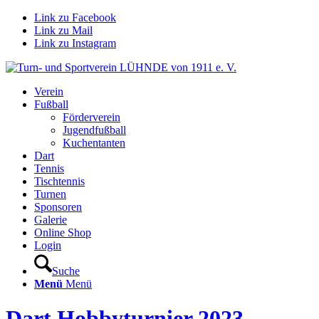
Link zu Facebook
Link zu Mail
Link zu Instagram
Verein
Fußball
Förderverein
Jugendfußball
Kuchentanten
Dart
Tennis
Tischtennis
Turnen
Sponsoren
Galerie
Online Shop
Login
Suche
Menü
Menü
Dart Hobbyturnier 2023