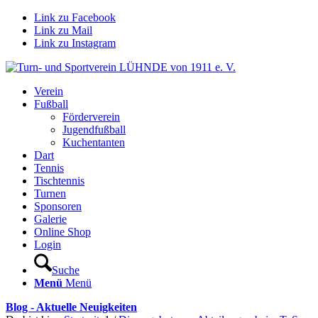
Link zu Facebook
Link zu Mail
Link zu Instagram
Verein
Fußball
Förderverein
Jugendfußball
Kuchentanten
Dart
Tennis
Tischtennis
Turnen
Sponsoren
Galerie
Online Shop
Login
Suche
Menü
Menü
Blog - Aktuelle Neuigkeiten