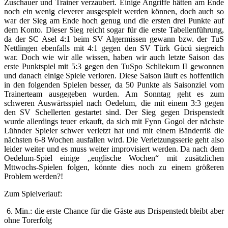
Zuschauer und Trainer verzaubert. Einige Angriffe hätten am Ende
noch ein wenig cleverer ausgespielt werden können, doch auch so
war der Sieg am Ende hoch genug und die ersten drei Punkte auf
dem Konto. Dieser Sieg reicht sogar für die erste Tabellenführung,
da der SC Asel 4:1 beim SV Algermissen gewann bzw. der TuS
Nettlingen ebenfalls mit 4:1 gegen den SV Türk Gücü siegreich
war. Doch wie wir alle wissen, haben wir auch letzte Saison das
erste Punktspiel mit 5:3 gegen den TuSpo Schliekum II gewonnen
und danach einige Spiele verloren. Diese Saison läuft es hoffentlich
in den folgenden Spielen besser, da 50 Punkte als Saisonziel vom
Trainerteam ausgegeben wurden. Am Sonntag geht es zum
schweren Auswärtsspiel nach Oedelum, die mit einem 3:3 gegen
den SV Schellerten gestartet sind. Der Sieg gegen Drispenstedt
wurde allerdings teuer erkauft, da sich mit Fynn Gogol der nächste
Lühnder Spieler schwer verletzt hat und mit einem Bänderriß die
nächsten 6-8 Wochen ausfallen wird. Die Verletzungsserie geht also
leider weiter und es muss weiter improvisiert werden. Da nach dem
Oedelum-Spiel einige „englische Wochen“ mit zusätzlichen
Mttwochs-Spielen folgen, könnte dies noch zu einem größeren
Problem werden?!
Zum Spielverlauf:
6. Min.: die erste Chance für die Gäste aus Drispenstedt bleibt aber
ohne Torerfolg