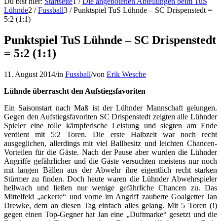
Du bist hier:
Startseite
1
/
Die angebotenen Abteilungen beim TuS
Lühnde
2
/
Fussball
3
/
Punktspiel TuS Lühnde – SC Drispenstedt =
5:2 (1:1)
Punktspiel TuS Lühnde – SC Drispenstedt
= 5:2 (1:1)
11. August 2014
/
in
Fussball
/
von
Erik Wesche
Lühnde überrascht den Aufstiegsfavoriten
Ein Saisonstart nach Maß ist der Lühnder Mannschaft gelungen.
Gegen den Aufstiegsfavoriten SC Drispenstedt zeigten alle Lühnder
Spieler eine tolle kämpferische Leistung und siegten am Ende
verdient mit 5:2 Toren. Die erste Halbzeit war noch recht
ausgeglichen, allerdings mit viel Ballbesitz und leichten Chancen-
Vorteilen für die Gäste. Nach der Pause aber wurden die Lühnder
Angriffe gefährlicher und die Gäste versuchten meistens nur noch
mit langen Bällen aus der Abwehr ihre eigentlich recht starken
Stürmer zu finden. Doch heute waren die Lühnder Abwehrspieler
hellwach und ließen nur wenige gefährliche Chancen zu. Das
Mittelfeld „ackerte“ und vorne im Angriff zauberte Goalgetter Jan
Drewke, dem an diesen Tag einfach alles gelang. Mit 5 Toren (!)
gegen einen Top-Gegner hat Jan eine „Duftmarke“ gesetzt und die