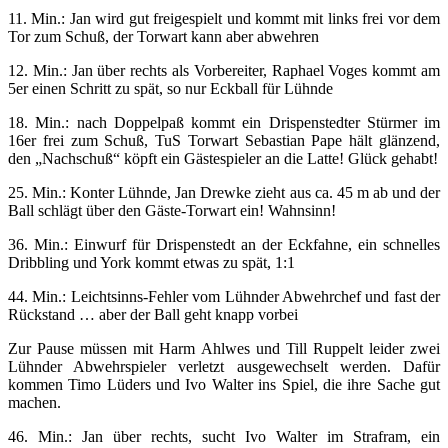
11. Min.: Jan wird gut freigespielt und kommt mit links frei vor dem
Tor zum Schuß, der Torwart kann aber abwehren
12. Min.: Jan über rechts als Vorbereiter, Raphael Voges kommt am
5er einen Schritt zu spät, so nur Eckball für Lühnde
18. Min.: nach Doppelpaß kommt ein Drispenstedter Stürmer im
16er frei zum Schuß, TuS Torwart Sebastian Pape hält glänzend,
den „Nachschuß“ köpft ein Gästespieler an die Latte! Glück gehabt!
25. Min.: Konter Lühnde, Jan Drewke zieht aus ca. 45 m ab und der
Ball schlägt über den Gäste-Torwart ein! Wahnsinn!
36. Min.: Einwurf für Drispenstedt an der Eckfahne, ein schnelles
Dribbling und York kommt etwas zu spät, 1:1
44. Min.: Leichtsinns-Fehler vom Lühnder Abwehrchef und fast der
Rückstand … aber der Ball geht knapp vorbei
Zur Pause müssen mit Harm Ahlwes und Till Ruppelt leider zwei
Lühnder Abwehrspieler verletzt ausgewechselt werden. Dafür
kommen Timo Lüders und Ivo Walter ins Spiel, die ihre Sache gut
machen.
46. Min.: Jan über rechts, sucht Ivo Walter im Strafram, ein