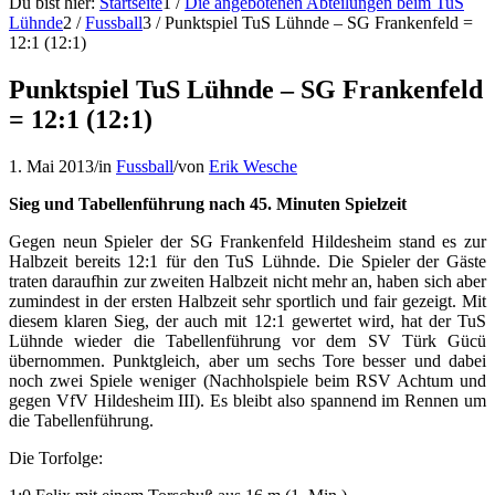
Du bist hier:
Startseite
1
/
Die angebotenen Abteilungen beim TuS
Lühnde
2
/
Fussball
3
/
Punktspiel TuS Lühnde – SG Frankenfeld =
12:1 (12:1)
Punktspiel TuS Lühnde – SG Frankenfeld
= 12:1 (12:1)
1. Mai 2013
/
in
Fussball
/
von
Erik Wesche
Sieg und Tabellenführung nach 45. Minuten Spielzeit
Gegen neun Spieler der SG Frankenfeld Hildesheim stand es zur
Halbzeit bereits 12:1 für den TuS Lühnde. Die Spieler der Gäste
traten daraufhin zur zweiten Halbzeit nicht mehr an, haben sich aber
zumindest in der ersten Halbzeit sehr sportlich und fair gezeigt. Mit
diesem klaren Sieg, der auch mit 12:1 gewertet wird, hat der TuS
Lühnde wieder die Tabellenführung vor dem SV Türk Gücü
übernommen. Punktgleich, aber um sechs Tore besser und dabei
noch zwei Spiele weniger (Nachholspiele beim RSV Achtum und
gegen VfV Hildesheim III). Es bleibt also spannend im Rennen um
die Tabellenführung.
Die Torfolge: