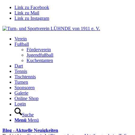
Link zu Facebook
Link zu Mail
Link zu Instagram
Verein
Fußball
Förderverein
Jugendfußball
Kuchentanten
Dart
Tennis
Tischtennis
Turnen
Sponsoren
Galerie
Online Shop
Login
Suche
Menü
Menü
Blog - Aktuelle Neuigkeiten