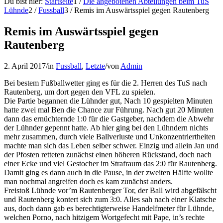
Du bist hier:
Startseite
1
/
Die angebotenen Abteilungen beim TuS
Lühnde
2
/
Fussball
3
/
Remis im Auswärtsspiel gegen Rautenberg
Remis im Auswärtsspiel gegen
Rautenberg
2. April 2017
/
in
Fussball
,
Letzte
/
von
Admin
Bei bestem Fußballwetter ging es für die 2. Herren des TuS nach
Rautenberg, um dort gegen den VFL zu spielen.
Die Partie begannen die Lühnder gut, Nach 10 gespielten Minuten
hatte zwei mal Ben die Chance zur Führung. Nach gut 20 Minuten
dann das ernüchternde 1:0 für die Gastgeber, nachdem die Abwehr
der Lühnder gepennt hatte. Ab hier ging bei den Lühndern nichts
mehr zusammen, durch viele Ballverluste und Unkonzentriertheiten
machte m
an sich das Leben selber schwer. Einzig und allein Jan und
der Pfosten retteten zunächst einen höheren Rückstand, doch nach
einer Ecke und viel Gestocher im Strafraum das 2:0 für Rautenberg.
Damit ging es dann auch in die Pause, in der zweiten Hälfte wollte
man nochmal angreifen doch es kam zunächst anders.
Freistoß Lühnde vor’m Rautenberger Tor, der Ball wird abgefälscht
und Rautenberg kontert sich zum 3:0. Alles sah nach einer Klatsche
aus, doch dann gab es berechtigterweise Handelfmeter für Lühnde,
welchen Porno, nach hitzigem Wortgefecht mit Pape, in’s rechte