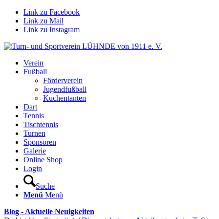
Link zu Facebook
Link zu Mail
Link zu Instagram
Verein
Fußball
Förderverein
Jugendfußball
Kuchentanten
Dart
Tennis
Tischtennis
Turnen
Sponsoren
Galerie
Online Shop
Login
Suche
Menü
Menü
Blog - Aktuelle Neuigkeiten