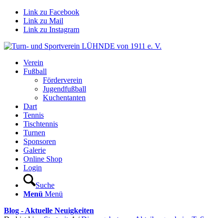
Link zu Facebook
Link zu Mail
Link zu Instagram
Verein
Fußball
Förderverein
Jugendfußball
Kuchentanten
Dart
Tennis
Tischtennis
Turnen
Sponsoren
Galerie
Online Shop
Login
Suche
Menü
Menü
Blog - Aktuelle Neuigkeiten