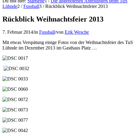
Du bist hier:
Startseite
1
/
Die angebotenen Abteilungen beim TuS
Lühnde
2
/
Fussball
3
/
Rückblick Weihnachtsfeier 2013
Rückblick Weihnachtsfeier 2013
7. Februar 2014
/
in
Fussball
/
von
Erik Wesche
Mit etwas Verspätung einige Fotos von der Weihnachtsfeier des TuS
Lühnde im Dezember 2013 im Gasthaus Platz …