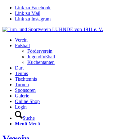
Link zu Facebook
Link zu Mail
Link zu Instagram
Verein
Fußball
Förderverein
Jugendfußball
Kuchentanten
Dart
Tennis
Tischtennis
Turnen
Sponsoren
Galerie
Online Shop
Login
Suche
Menü
Menü
Verein