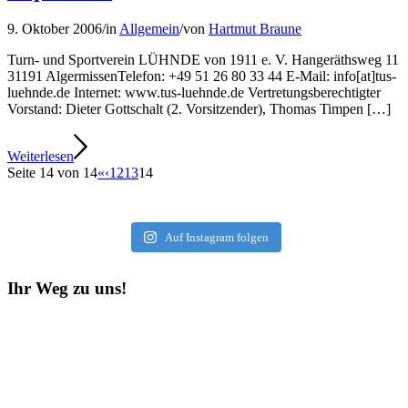
9. Oktober 2006
/
in
Allgemein
/
von
Hartmut Braune
Turn- und Sportverein LÜHNDE von 1911 e. V. Hangeräthsweg 11
31191 AlgermissenTelefon: +49 51 26 80 33 44 E-Mail: info[at]tus-
luehnde.de Internet: www.tus-luehnde.de Vertretungsberechtigter
Vorstand: Dieter Gottschalt (2. Vorsitzender), Thomas Timpen […]
Weiterlesen
Seite 14 von 14
«
‹
12
13
14
Auf Instagram folgen
Ihr Weg zu uns!