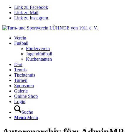
Link zu Facebook
Link zu Mail
Link zu Instagram
Verein
Fußball
Förderverein
Jugendfußball
Kuchentanten
Dart
Tennis
Tischtennis
Turnen
Sponsoren
Galerie
Online Shop
Login
Suche
Menü
Menü
Autorenarchiv für: AdminMP