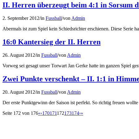
II. Herren überzeugt beim 4:1 in Sorsum
2. September 2012
/
in
Fussball
/
von
Admin
Abermals ist zum Spiel kein Schiedsrichter erschienen. Diese Serie ha
16:0 Kantersieg der II. Herren
26. August 2012
/
in
Fussball
/
von
Admin
Vorweg sei gesagt unser Torwart Jan Gerke hatte im ganzen Spiel ger
Zwei Punkte verschenkt – II. 1:1 in Himme
20. August 2012
/
in
Fussball
/
von
Admin
Der erste Punktgewinn der Saison ist perfekt. So richtig freuen wol
Seite 172 von 176
«
‹
170
171
172
173
174
›
»