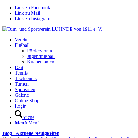
Link zu Facebook
Link zu Mail
Link zu Instagram
Verein
Fußball
Förderverein
Jugendfußball
Kuchentanten
Dart
Tennis
Tischtennis
Turnen
Sponsoren
Galerie
Online Shop
Login
Suche
Menü
Menü
Blog - Aktuelle Neuigkeiten