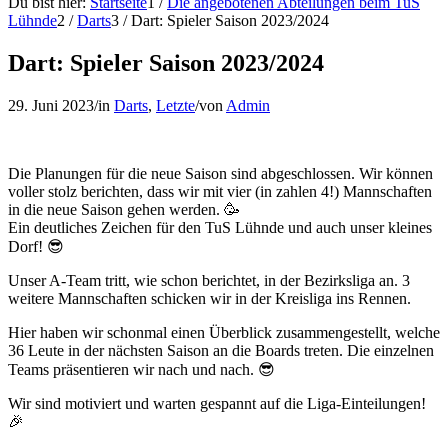
Du bist hier:
Startseite
1
/
Die angebotenen Abteilungen beim TuS
Lühnde
2
/
Darts
3
/
Dart: Spieler Saison 2023/2024
Dart: Spieler Saison 2023/2024
29. Juni 2023
/
in
Darts
,
Letzte
/
von
Admin
Die Planungen für die neue Saison sind abgeschlossen. Wir können
voller stolz berichten, dass wir mit vier (in zahlen 4!) Mannschaften
in die neue Saison gehen werden. 🥳
Ein deutliches Zeichen für den TuS Lühnde und auch unser kleines
Dorf! 😎
Unser A-Team tritt, wie schon berichtet, in der Bezirksliga an. 3
weitere Mannschaften schicken wir in der Kreisliga ins Rennen.
Hier haben wir schonmal einen Überblick zusammengestellt, welche
36 Leute in der nächsten Saison an die Boards treten. Die einzelnen
Teams präsentieren wir nach und nach. 😎
Wir sind motiviert und warten gespannt auf die Liga-Einteilungen!
🎉