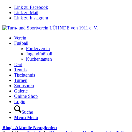
Link zu Facebook
Link zu Mail
Link zu Instagram
Verein
Fußball
Förderverein
Jugendfußball
Kuchentanten
Dart
Tennis
Tischtennis
Turnen
Sponsoren
Galerie
Online Shop
Login
Suche
Menü
Menü
Blog - Aktuelle Neuigkeiten