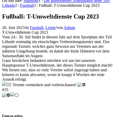
Du bist hier:
Startseite
1
/
Die angebotenen Abteilungen beim TuS
Lühnde
2
/
Fussball
3
/
Fußball: T-Umweltdienste Cup 2023
Fußball: T-Umweltdienste Cup 2023
26. Juni 2023
/
in
Fussball
,
Letzte
/
von
Admin
T-Umweltdienste Cup 2023
Vom 24.- 30. Juli findet in diesem Jahr auf dem Sportplatz des TuS
Lühnde erstmalig ein einwöchiges Vorbereitungsturnier statt. Das
regionale Turnier, welches ganz bewusst aus Vereinen aus der
näheren Umgebung besteht, ist damit der letzte Härtetest vor dem
Saisonauftakt im August.
Ganz herzlichen bedanken möchten wir uns bei unserem
Hauptsponsor T-Umweltdienste, der dieses Turnier möglich macht!
Wir freuen uns, dass so viele Vereine sofort zugesagt haben und
können es kaum abwarten, wenn in knapp 4 Wochen der erste
Anstoß erfolgt.
Termin vormerken und vorbeischauen!
#35
Eintrag teilen