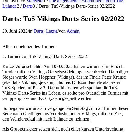
Du bist hier:
Startseite
1
/
Die angebotenen Abteilungen beim TuS
Lühnde
2
/
Darts
3
/
Darts: TuS-Vikings Darts-Series 02/2022
Darts: TuS-Vikings Darts-Series 02/2022
20. Juni 2022
/
in
Darts
,
Letzte
/
von
Admin
Alle Teilnehmer des Turniers
2. Turnier zur TuS-Vikings Darts-Series 2022!
Kurze Vorgeschichte: Am 19.02.2022 hatten wir uns zum Einzel-
Turnier mit den Vikings Oesselse/Gleidingen verabredet. Damaliger
Sieger wurde Sven Höppner (Vikings), der im Finale Peter Krause
(ebenfalls Vikings) gewann, Thomas Didszun landete als bester
TuS-Spieler auf Platz 3. Daraufhin riefen wir spontan die TuS-
Vikings Darts-Series ins Leben, es sollte pro Quartal ein Turnier mit
Gruppenphase und KO-System gespielt werden.
So begaben wir uns am vergangenen Samstag zum 2. Turnier dieser
Serie nach Gledingen ins Vereinsheim der Vikings, mit dem Ziel,
den Wanderpokal mit nach Lühnde zu nehmen.
Als Gruppensieger setzen sich, nach einer kurzen Unterbrechung