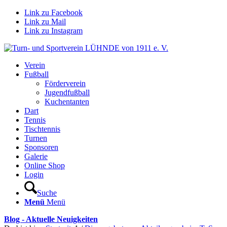
Link zu Facebook
Link zu Mail
Link zu Instagram
Verein
Fußball
Förderverein
Jugendfußball
Kuchentanten
Dart
Tennis
Tischtennis
Turnen
Sponsoren
Galerie
Online Shop
Login
Suche
Menü
Menü
Blog - Aktuelle Neuigkeiten