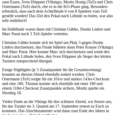
zum Essen, Sven Höppner (Vikings), Moritz Honig (TuS) und Chris
Ostermann (TuS) durch, ehe es in die KO-Phase ging. Besonders
erfreulich, dass nach dem Achtelfinale 6 von 8 Spielern vom TuS
gestellt wurden! Das Ziel den Pokal nach Lühnde zu holen, war also
sehr realistisch!
Im Halbfinale waren dann mit Christian Gäbke, Dustin Lüders und
Marc Purat noch 3 TuS-Spieler vertreten.
Christian Gäbke konnte sich im Spiel um Platz 3 gegen Dustin
Lüders durchsetzen, das Finale bildeten dann Peter Krause (Vikings)
und Marc Purat. Hier konnte Marc sich durchsetzen und somit den
Pokal nach Lühnde holen, den Sven Höppner als Sieger des letzten
Turniers entsprechend übergab.
Einige Highlights (je 3 Zusatzpunkte für die Gesamtwertung)
konnten an diesem Abend ebenfalls notiert werden. Chris
Ostermann (TuS) sorgte für ein 101er und starkes 143er-Checkout
und eine 180, Thomas konnte sich ebenfalls mit einer 180 und
einem 118er-Checkout Zusatzpunkte sichern, Moritz spielte ein
Shortleg 18.
Vielen Dank an die Vikings für den schönen Abend, wir freuen uns,
für das Turnier im 3. Quartal am 17. September erneut zu Euch zu
kommen. Das Abschlussturnier wird dann zum Ende des Jahres in