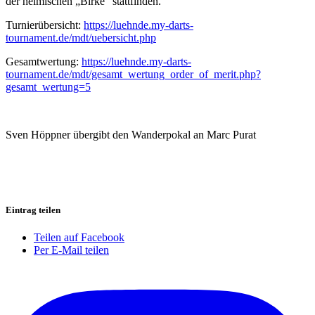
der heimischen „Birke“ stattfinden.
Turnierübersicht:
https://luehnde.my-darts-
tournament.de/mdt/uebersicht.php
Gesamtwertung:
https://luehnde.my-darts-
tournament.de/mdt/gesamt_wertung_order_of_merit.php?
gesamt_wertung=5
Sven Höppner übergibt den Wanderpokal an Marc Purat
Eintrag teilen
Teilen auf Facebook
Per E-Mail teilen