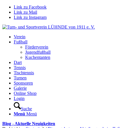
Link zu Facebook
Link zu Mail
Link zu Instagram
Verein
Fußball
Förderverein
Jugendfußball
Kuchentanten
Dart
Tennis
Tischtennis
Turnen
Sponsoren
Galerie
Online Shop
Login
Suche
Menü
Menü
Blog - Aktuelle Neuigkeiten