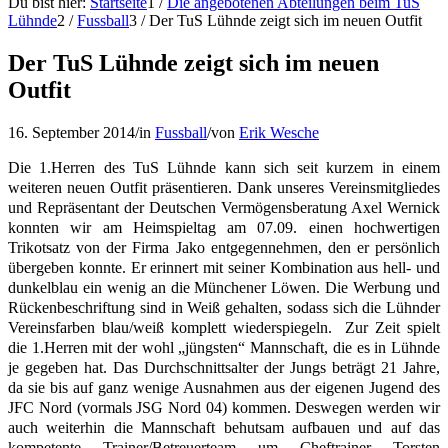
Du bist hier:
Startseite
1
/
Die angebotenen Abteilungen beim TuS
Lühnde
2
/
Fussball
3
/
Der TuS Lühnde zeigt sich im neuen Outfit
Der TuS Lühnde zeigt sich im neuen
Outfit
16. September 2014
/
in
Fussball
/
von
Erik Wesche
Die 1.Herren des TuS Lühnde kann sich seit kurzem in einem
weiteren neuen Outfit präsentieren. Dank unseres Vereinsmitgliedes
und Repräsentant der Deutschen Vermögensberatung Axel Wernick
konnten wir am Heimspieltag am 07.09. einen hochwertigen
Trikotsatz von der Firma Jako entgegennehmen, den er persönlich
übergeben konnte. Er erinnert mit seiner Kombination aus hell- und
dunkelblau ein wenig an die Münchener Löwen. Die Werbung und
Rückenbeschriftung sind in Weiß gehalten, sodass sich die Lühnder
Vereinsfarben blau/weiß komplett wiederspiegeln. Zur Zeit spielt
die 1.Herren mit der wohl „jüngsten“ Mannschaft, die es in Lühnde
je gegeben hat. Das Durchschnittsalter der Jungs beträgt 21 Jahre,
da sie bis auf ganz wenige Ausnahmen aus der eigenen Jugend des
JFC Nord (vormals JSG Nord 04) kommen. Deswegen werden wir
auch weiterhin die Mannschaft behutsam aufbauen und auf das
kompetente Trainer/Betreuerteam um Cheftrainer Torsten