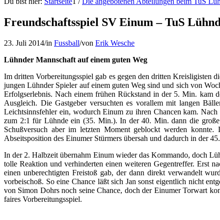
Du bist hier:
Startseite
1
/
Die angebotenen Abteilungen beim TuS Lü
Freundschaftsspiel SV Einum – TuS Lühnde
23. Juli 2014
/
in
Fussball
/
von
Erik Wesche
Lühnder Mannschaft auf einem guten Weg
Im dritten Vorbereitungsspiel gab es gegen den dritten Kreisligisten
jungen Lühnder Spieler auf einem guten Weg sind und sich von Woch
Erfolgserlebnis. Nach einem frühen Rückstand in der 5. Min. kam d
Ausgleich. Die Gastgeber versuchten es vorallem mit langen Bäll
Leichtsinnsfehler ein, wodurch Einum zu ihren Chancen kam. Nach
zum 2:1 für Lühnde ein (35. Min.). In der 40. Min. dann die groß
Schußversuch aber im letzten Moment geblockt werden konnte. D
Abseitsposition des Einumer Stürmers übersah und dadurch in der 45.
In der 2. Halbzeit übernahm Einum wieder das Kommando, doch Lühnde
tolle Reaktion und verhinderten einen weiteren Gegentreffer. Erst 
einen unberechtigten Freistoß gab, der dann direkt verwandelt wur
vorbeischoß. So eine Chance läßt sich Jan sonst eigentlich nicht en
von Simon Dohrs noch seine Chance, doch der Einumer Torwart konnte
faires Vorbereitungsspiel.