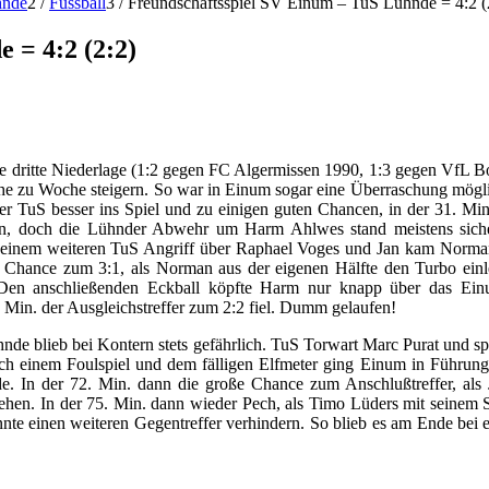
hnde
2
/
Fussball
3
/
Freundschaftsspiel SV Einum – TuS Lühnde = 4:2 (
 = 4:2 (2:2)
 die dritte Niederlage (1:2 gegen FC Algermissen 1990, 1:3 gegen VfL B
e zu Woche steigern. So war in Einum sogar eine Überraschung mögli
er TuS besser ins Spiel und zu einigen guten Chancen, in der 31. M
en, doch die Lühnder Abwehr um Harm Ahlwes stand meistens sicher
 einem weiteren TuS Angriff über Raphael Voges und Jan kam Norman 
e Chance zum 3:1, als Norman aus der eigenen Hälfte den Turbo einle
en anschließenden Eckball köpfte Harm nur knapp über das Einum
 Min. der Ausgleichstreffer zum 2:2 fiel. Dumm gelaufen!
 blieb bei Kontern stets gefährlich. TuS Torwart Marc Purat und spä
nach einem Foulspiel und dem fälligen Elfmeter ging Einum in Führung 
de. In der 72. Min. dann die große Chance zum Anschlußtreffer, als 
tgehen. In der 75. Min. dann wieder Pech, als Timo Lüders mit seinem 
 einen weiteren Gegentreffer verhindern. So blieb es am Ende bei ein