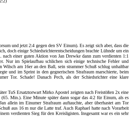
2:2)
orsum und jetzt 2:4 gegen den SV Einum). Es zeigt sich aber, dass die
ch, doch einige Schiedsrichterentscheidungen brachte Lühnde um ein
in. nach einer guten Aktion von Jan Drewke dann zum verdienten 1:1
. Nur im Spielaufbau schlichen sich einige technische Fehler und
Wilsch am 16er an den Ball, sein strammer Schuß schlug unhaltbar
gte und im Sprint in den gegnerischen Strafraum marschierte, beim
er Tor. Schade! Danach Pech, als der Schiedsrichter eine klare
ter TuS Ersatztorwart Mirko Apostel zeigten nach Freistößen 2x eine
(65. Min.). Eine Minute später dann sogar das 4:2 für Einum, als es
Jan allein im Einumer Strafraum auftauchte, aber überhastet am Tor
Schuß aus 16 m nur die Latte traf. Auch Raphael hatte nach Vorarbeit
em verdienten Sieg für den Kreisligisten. Insgesamt war es ein sehr