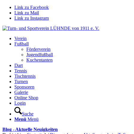
Link zu Facebook
Link zu Mail
Link zu Instagram
Verein
Fußball
Förderverein
Jugendfußball
Kuchentanten
Dart
Tennis
Tischtennis
Turnen
Sponsoren
Galerie
Online Shop
Login
Suche
Menü
Menü
Blog - Aktuelle Neuigkeiten