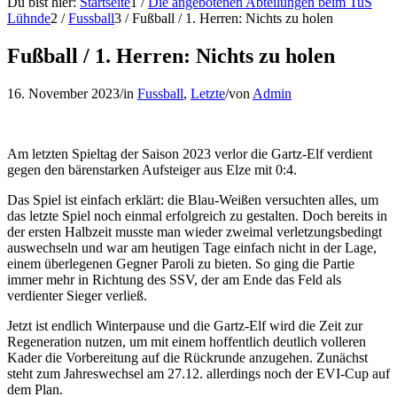
Du bist hier:
Startseite
1
/
Die angebotenen Abteilungen beim TuS
Lühnde
2
/
Fussball
3
/
Fußball / 1. Herren: Nichts zu holen
Fußball / 1. Herren: Nichts zu holen
16. November 2023
/
in
Fussball
,
Letzte
/
von
Admin
Am letzten Spieltag der Saison 2023 verlor die Gartz-Elf verdient
gegen den bärenstarken Aufsteiger aus Elze mit 0:4.
Das Spiel ist einfach erklärt: die Blau-Weißen versuchten alles, um
das letzte Spiel noch einmal erfolgreich zu gestalten. Doch bereits in
der ersten Halbzeit musste man wieder zweimal verletzungsbedingt
auswechseln und war am heutigen Tage einfach nicht in der Lage,
einem überlegenen Gegner Paroli zu bieten. So ging die Partie
immer mehr in Richtung des SSV, der am Ende das Feld als
verdienter Sieger verließ.
Jetzt ist endlich Winterpause und die Gartz-Elf wird die Zeit zur
Regeneration nutzen, um mit einem hoffentlich deutlich volleren
Kader die Vorbereitung auf die Rückrunde anzugehen. Zunächst
steht zum Jahreswechsel am 27.12. allerdings noch der EVI-Cup auf
dem Plan.