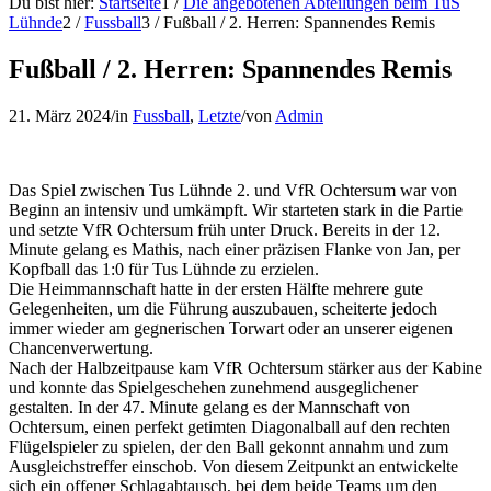
Du bist hier:
Startseite
1
/
Die angebotenen Abteilungen beim TuS
Lühnde
2
/
Fussball
3
/
Fußball / 2. Herren: Spannendes Remis
Fußball / 2. Herren: Spannendes Remis
21. März 2024
/
in
Fussball
,
Letzte
/
von
Admin
Das Spiel zwischen Tus Lühnde 2. und VfR Ochtersum war von
Beginn an intensiv und umkämpft. Wir starteten stark in die Partie
und setzte VfR Ochtersum früh unter Druck. Bereits in der 12.
Minute gelang es Mathis, nach einer präzisen Flanke von Jan, per
Kopfball das 1:0 für Tus Lühnde zu erzielen.
Die Heimmannschaft hatte in der ersten Hälfte mehrere gute
Gelegenheiten, um die Führung auszubauen, scheiterte jedoch
immer wieder am gegnerischen Torwart oder an unserer eigenen
Chancenverwertung.
Nach der Halbzeitpause kam VfR Ochtersum stärker aus der Kabine
und konnte das Spielgeschehen zunehmend ausgeglichener
gestalten. In der 47. Minute gelang es der Mannschaft von
Ochtersum, einen perfekt getimten Diagonalball auf den rechten
Flügelspieler zu spielen, der den Ball gekonnt annahm und zum
Ausgleichstreffer einschob. Von diesem Zeitpunkt an entwickelte
sich ein offener Schlagabtausch, bei dem beide Teams um den