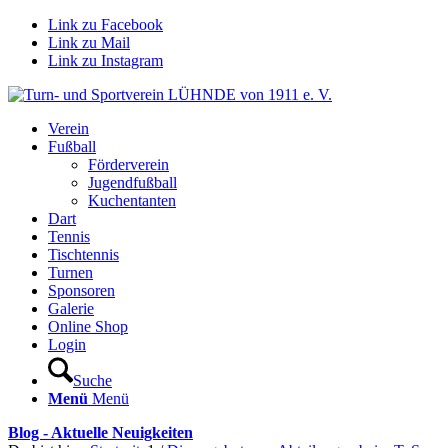
Link zu Facebook
Link zu Mail
Link zu Instagram
Verein
Fußball
Förderverein
Jugendfußball
Kuchentanten
Dart
Tennis
Tischtennis
Turnen
Sponsoren
Galerie
Online Shop
Login
Suche
Menü
Menü
Blog - Aktuelle Neuigkeiten