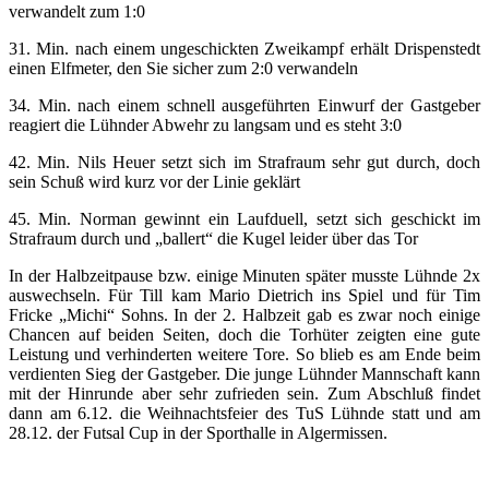
verwandelt zum 1:0
31. Min. nach einem ungeschickten Zweikampf erhält Drispenstedt
einen Elfmeter, den Sie sicher zum 2:0 verwandeln
34. Min. nach einem schnell ausgeführten Einwurf der Gastgeber
reagiert die Lühnder Abwehr zu langsam und es steht 3:0
42. Min. Nils Heuer setzt sich im Strafraum sehr gut durch, doch
sein Schuß wird kurz vor der Linie geklärt
45. Min. Norman gewinnt ein Laufduell, setzt sich geschickt im
Strafraum durch und „ballert“ die Kugel leider über das Tor
In der Halbzeitpause bzw. einige Minuten später musste Lühnde 2x
auswechseln. Für Till kam Mario Dietrich ins Spiel und für Tim
Fricke „Michi“ Sohns. In der 2. Halbzeit gab es zwar noch einige
Chancen auf beiden Seiten, doch die Torhüter zeigten eine gute
Leistung und verhinderten weitere Tore. So blieb es am Ende beim
verdienten Sieg der Gastgeber. Die junge Lühnder Mannschaft kann
mit der Hinrunde aber sehr zufrieden sein. Zum Abschluß findet
dann am 6.12. die Weihnachtsfeier des TuS Lühnde statt und am
28.12. der Futsal Cup in der Sporthalle in Algermissen.