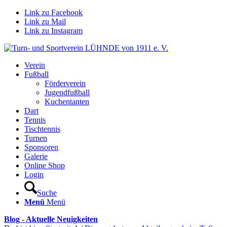
Link zu Facebook
Link zu Mail
Link zu Instagram
Verein
Fußball
Förderverein
Jugendfußball
Kuchentanten
Dart
Tennis
Tischtennis
Turnen
Sponsoren
Galerie
Online Shop
Login
Suche
Menü
Menü
Blog - Aktuelle Neuigkeiten