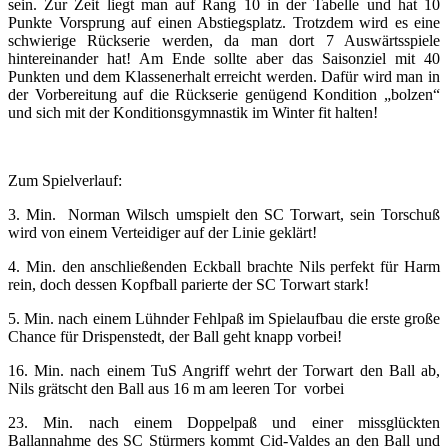
sein. Zur Zeit liegt man auf Rang 10 in der Tabelle und hat 10
Punkte Vorsprung auf einen Abstiegsplatz. Trotzdem wird es eine
schwierige Rückserie werden, da man dort 7 Auswärtsspiele
hintereinander hat! Am Ende sollte aber das Saisonziel mit 40
Punkten und dem Klassenerhalt erreicht werden. Dafür wird man in
der Vorbereitung auf die Rückserie genügend Kondition „bolzen“
und sich mit der Konditionsgymnastik im Winter fit halten!
Zum Spielverlauf:
3. Min. Norman Wilsch umspielt den SC Torwart, sein Torschuß
wird von einem Verteidiger auf der Linie geklärt!
4. Min. den anschließenden Eckball brachte Nils perfekt für Harm
rein, doch dessen Kopfball parierte der SC Torwart stark!
5. Min. nach einem Lühnder Fehlpaß im Spielaufbau die erste große
Chance für Drispenstedt, der Ball geht knapp vorbei!
16. Min. nach einem TuS Angriff wehrt der Torwart den Ball ab,
Nils grätscht den Ball aus 16 m am leeren Tor vorbei
23. Min. nach einem Doppelpaß und einer missglückten
Ballannahme des SC Stürmers kommt Cid-Valdes an den Ball und