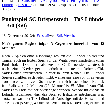
Du bist hier:
Startseite
1
/
Die angebotenen Abteilungen beim TuS
Lühnde
2
/
Fussball
3
/
Punktspiel SC Drispenstedt – TuS Lühnde =
3:0 (3:0)
Punktspiel SC Drispenstedt – TuS Lühnde
= 3:0 (3:0)
13. November 2013
/
in
Fussball
/
von
Erik Wesche
Nach gutem Beginn folgen 3 Gegentore innerhalb von 12
Minuten
Nach 7 Spielen ohne Niederlage wollten die Lühnder Spieler und
Trainer auch im letzten Spiel vor der Winterpause mindestens einen
Punkt holen. Doch der Tabellenvierte SC Drispenstedt zeigte sich
nach seinen Niederlagen gut erholt und hatte mit Roberto Cid-
Valdes einen treffsicheren Stürmer in ihren Reihen. Die Lühnder
Spieler schafften es dagegen nicht, wenigstens eine von ihren vielen
Torchancen zu nutzen. So musste man sich nach einem Hattrick
innerhalb von 12 Minuten (23. Minute bis 35. Minute)
von Cid-
Valdes am Ende mit der Niederlage abfinden. Schade für die vielen
Lühnder Zuschauer, dass das Spiel so frühzeitig entschieden war.
Trotzdem kann der TuS Lühnde als Aufsteiger mit der Hinserie und
19 Punkten (5 Siege, 4 Unentschieden und 6 Niederlagen) zufrieden