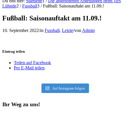
Du bist hier:
Startseite
1
/
Die angebotenen Abteilungen beim TuS
Lühnde
2
/
Fussball
3
/
Fußball: Saisonauftakt am 11.09.!
Fußball: Saisonauftakt am 11.09.!
10. September 2022
/
in
Fussball
,
Letzte
/
von
Admin
Eintrag teilen
Teilen auf Facebook
Per E-Mail teilen
Auf Instagram folgen
Ihr Weg zu uns!