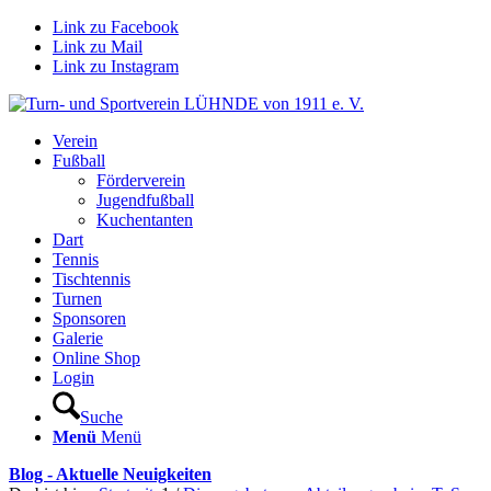
Link zu Facebook
Link zu Mail
Link zu Instagram
Verein
Fußball
Förderverein
Jugendfußball
Kuchentanten
Dart
Tennis
Tischtennis
Turnen
Sponsoren
Galerie
Online Shop
Login
Suche
Menü
Menü
Blog - Aktuelle Neuigkeiten