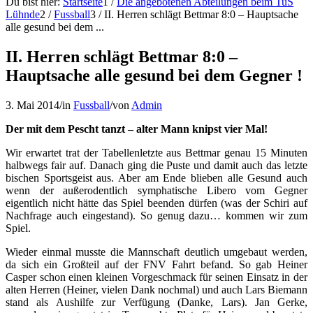
Du bist hier:
Startseite
1
/
Die angebotenen Abteilungen beim TuS
Lühnde
2
/
Fussball
3
/
II. Herren schlägt Bettmar 8:0 – Hauptsache
alle gesund bei dem ...
II. Herren schlägt Bettmar 8:0 –
Hauptsache alle gesund bei dem Gegner !
3. Mai 2014
/
in
Fussball
/
von
Admin
Der mit dem Pescht tanzt – alter Mann knipst vier Mal!
Wir erwartet trat der Tabellenletzte aus Bettmar genau 15 Minuten
halbwegs fair auf. Danach ging die Puste und damit auch das letzte
bischen Sportsgeist aus. Aber am Ende blieben alle Gesund auch
wenn der außerodentlich symphatische Libero vom Gegner
eigentlich nicht hätte das Spiel beenden dürfen (was der Schiri auf
Nachfrage auch eingestand). So genug dazu… kommen wir zum
Spiel.
Wieder einmal musste die Mannschaft deutlich umgebaut werden,
da sich ein Großteil auf der FNV Fahrt befand. So gab Heiner
Casper schon einen kleinen Vorgeschmack für seinen Einsatz in der
alten Herren (Heiner, vielen Dank nochmal) und auch Lars Biemann
stand als Aushilfe zur Verfügung (Danke, Lars). Jan Gerke,