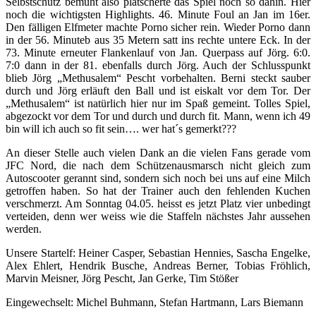
Selbstschutz bemüht also plätscherte das Spiel noch so dahin. Hier
noch die wichtigsten Highlights. 46. Minute Foul an Jan im 16er.
Den fälligen Elfmeter machte Porno sicher rein. Wieder Porno dann
in der 56. Minuteb aus 35 Metern satt ins rechte untere Eck. In der
73. Minute erneuter Flankenlauf von Jan. Querpass auf Jörg. 6:0.
7:0 dann in der 81. ebenfalls durch Jörg. Auch der Schlusspunkt
blieb Jörg „Methusalem“ Pescht vorbehalten. Berni steckt sauber
durch und Jörg erläuft den Ball und ist eiskalt vor dem Tor. Der
„Methusalem“ ist natürlich hier nur im Spaß gemeint. Tolles Spiel,
abgezockt vor dem Tor und durch und durch fit. Mann, wenn ich 49
bin will ich auch so fit sein…. wer hat´s gemerkt???
An dieser Stelle auch vielen Dank an die vielen Fans gerade vom
JFC Nord, die nach dem Schützenausmarsch nicht gleich zum
Autoscooter gerannt sind, sondern sich noch bei uns auf eine Milch
getroffen haben. So hat der Trainer auch den fehlenden Kuchen
verschmerzt. Am Sonntag 04.05. heisst es jetzt Platz vier unbedingt
verteiden, denn wer weiss wie die Staffeln nächstes Jahr aussehen
werden.
Unsere Startelf: Heiner Casper, Sebastian Hennies, Sascha Engelke,
Alex Ehlert, Hendrik Busche, Andreas Berner, Tobias Fröhlich,
Marvin Meisner, Jörg Pescht, Jan Gerke, Tim Stößer
Eingewechselt: Michel Buhmann, Stefan Hartmann, Lars Biemann