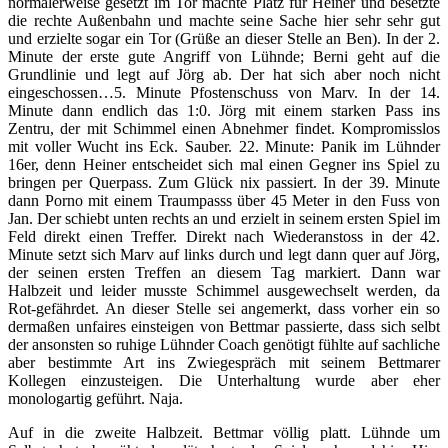
normalerweise gesetzt im Tor machte Platz für Heiner und besetzte
die rechte Außenbahn und machte seine Sache hier sehr sehr gut
und erzielte sogar ein Tor (Grüße an dieser Stelle an Ben). In der 2.
Minute der erste gute Angriff von Lühnde; Berni geht auf die
Grundlinie und legt auf Jörg ab. Der hat sich aber noch nicht
eingeschossen…5. Minute Pfostenschuss von Marv. In der 14.
Minute dann endlich das 1:0. Jörg mit einem starken Pass ins
Zentru, der mit Schimmel einen Abnehmer findet. Kompromisslos
mit voller Wucht ins Eck. Sauber. 22. Minute: Panik im Lühnder
16er, denn Heiner entscheidet sich mal einen Gegner ins Spiel zu
bringen per Querpass. Zum Glück nix passiert. In der 39. Minute
dann Porno mit einem Traumpasss über 45 Meter in den Fuss von
Jan. Der schiebt unten rechts an und erzielt in seinem ersten Spiel im
Feld direkt einen Treffer. Direkt nach Wiederanstoss in der 42.
Minute setzt sich Marv auf links durch und legt dann quer auf Jörg,
der seinen ersten Treffen an diesem Tag markiert. Dann war
Halbzeit und leider musste Schimmel ausgewechselt werden, da
Rot-gefährdet. An dieser Stelle sei angemerkt, dass vorher ein so
dermaßen unfaires einsteigen von Bettmar passierte, dass sich selbt
der ansonsten so ruhige Lühnder Coach genötigt fühlte auf sachliche
aber bestimmte Art ins Zwiegespräch mit seinem Bettmarer
Kollegen einzusteigen. Die Unterhaltung wurde aber eher
monologartig geführt. Naja.
Auf in die zweite Halbzeit. Bettmar völlig platt. Lühnde um