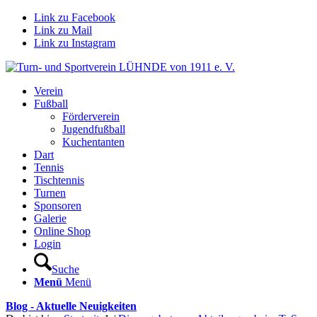
Link zu Facebook
Link zu Mail
Link zu Instagram
Verein
Fußball
Förderverein
Jugendfußball
Kuchentanten
Dart
Tennis
Tischtennis
Turnen
Sponsoren
Galerie
Online Shop
Login
Suche
Menü
Menü
Blog - Aktuelle Neuigkeiten