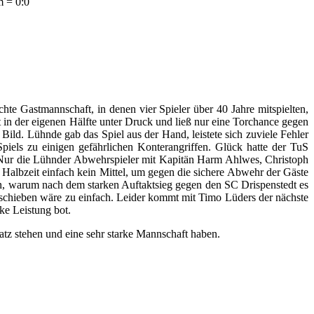
 = 0:0
e Gastmannschaft, in denen vier Spieler über 40 Jahre mitspielten,
ft in der eigenen Hälfte unter Druck und ließ nur eine Torchance gegen
 Bild. Lühnde gab das Spiel aus der Hand, leistete sich zuviele Fehler
els zu einigen gefährlichen Konterangriffen. Glück hatte der TuS
ld. Nur die Lühnder Abwehrspieler mit Kapitän Harm Ahlwes, Christoph
 Halbzeit einfach kein Mittel, um gegen die sichere Abwehr der Gäste
gen, warum nach dem starken Auftaktsieg gegen den SC Drispenstedt es
bzuschieben wäre zu einfach. Leider kommt mit Timo Lüders der nächste
ke Leistung bot.
tz stehen und eine sehr starke Mannschaft haben.