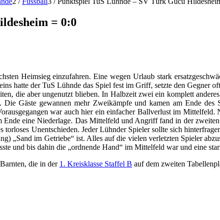
hnde
2
/
Fussball
3
/
Punktspiel TuS Lühnde – SV Türk Gücü Hildesheim
ldesheim = 0:0
ten Heimsieg einzufahren. Eine wegen Urlaub stark ersatzgeschwächt
t eins hatte der TuS Lühnde das Spiel fest im Griff, setzte den Gegner o
iten, die aber ungenutzt blieben. In Halbzeit zwei ein komplett anderes
tet. Die Gäste gewannen mehr Zweikämpfe und kamen am Ende des Spi
). Vorausgegangen war auch hier ein einfacher Ballverlust im Mittelfe
Ende eine Niederlage. Das Mittelfeld und Angriff fand in der zweiten
s torloses Unentschieden. Jeder Lühnder Spieler sollte sich hinterfra
ng) „Sand im Getriebe“ ist. Alles auf die vielen verletzten Spieler a
sste und bis dahin die „ordnende Hand“ im Mittelfeld war und eine star
Barnten, die in der
1. Kreisklasse Staffel B
auf dem zweiten Tabellenpla