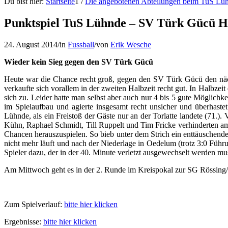
Du bist hier:
Startseite
1
/
Die angebotenen Abteilungen beim TuS Lü
Punktspiel TuS Lühnde – SV Türk Gücü Hi
24. August 2014
/
in
Fussball
/
von
Erik Wesche
Wieder kein Sieg gegen den SV Türk Gücü
Heute war die Chance recht groß, gegen den SV Türk Gücü den nächs
verkaufte sich vorallem in der zweiten Halbzeit recht gut. In Halbzei
sich zu. Leider hatte man selbst aber auch nur 4 bis 5 gute Möglichke
im Spielaufbau und agierte insgesamt recht unsicher und überhas
Lühnde, als ein Freistoß der Gäste nur an der Torlatte landete (71.
Kühn, Raphael Schmidt, Till Ruppelt und Tim Fricke verhinderten am 
Chancen herauszuspielen. So bieb unter dem Strich ein enttäuschende
nicht mehr läuft und nach der Niederlage in Oedelum (trotz 3:0 Führu
Spieler dazu, der in der 40. Minute verletzt ausgewechselt werden mu
Am Mittwoch geht es in der 2. Runde im Kreispokal zur SG Rössing/
Zum Spielverlauf:
bitte hier klicken
Ergebnisse:
bitte hier klicken