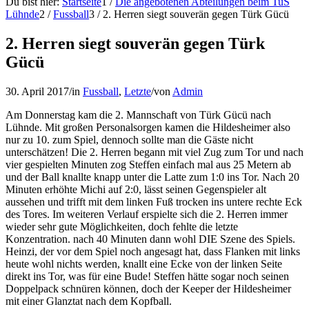
Du bist hier:
Startseite
1
/
Die angebotenen Abteilungen beim TuS
Lühnde
2
/
Fussball
3
/
2. Herren siegt souverän gegen Türk Gücü
2. Herren siegt souverän gegen Türk
Gücü
30. April 2017
/
in
Fussball
,
Letzte
/
von
Admin
Am Donnerstag kam die 2. Mannschaft von Türk Gücü nach
Lühnde. Mit großen Personalsorgen kamen die Hildesheimer also
nur zu 10. zum Spiel, dennoch sollte man die Gäste nicht
unterschätzen! Die 2. Herren begann mit viel Zug zum Tor und nach
vier gespielten Minuten zog Steffen einfach mal aus 25 Metern ab
und der Ball knallte knapp unter die Latte zum 1:0 ins Tor. Nach 20
Minuten erhöhte Michi auf 2:0, lässt seinen Gegenspieler alt
aussehen und trifft mit dem linken Fuß trocken ins untere rechte Eck
des Tores. Im weiteren Verlauf erspielte sich die 2. Herren immer
wieder sehr gute Möglichkeiten, doch fehlte die letzte
Konzentration. nach 40 Minuten dann wohl DIE Szene des Spiels.
Heinzi, der vor dem Spiel noch angesagt hat, dass Flanken mit links
heute wohl nichts werden, knallt eine Ecke von der linken Seite
direkt ins Tor, was für eine Bude! Steffen hätte sogar noch seinen
Doppelpack schnüren können, doch der Keeper der Hildesheimer
mit einer Glanztat nach dem Kopfball.