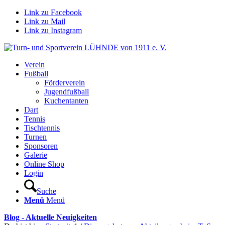
Link zu Facebook
Link zu Mail
Link zu Instagram
Verein
Fußball
Förderverein
Jugendfußball
Kuchentanten
Dart
Tennis
Tischtennis
Turnen
Sponsoren
Galerie
Online Shop
Login
Suche
Menü
Menü
Blog - Aktuelle Neuigkeiten