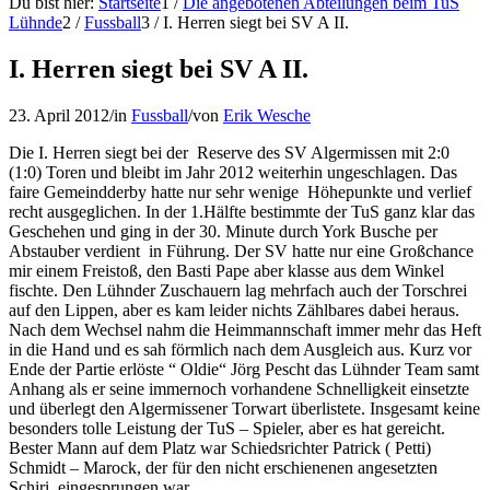
Du bist hier:
Startseite
1
/
Die angebotenen Abteilungen beim TuS
Lühnde
2
/
Fussball
3
/
I. Herren siegt bei SV A II.
I. Herren siegt bei SV A II.
23. April 2012
/
in
Fussball
/
von
Erik Wesche
Die I. Herren siegt bei der Reserve des SV Algermissen mit 2:0
(1:0) Toren und bleibt im Jahr 2012 weiterhin ungeschlagen. Das
faire Gemeindderby hatte nur sehr wenige Höhepunkte und verlief
recht ausgeglichen. In der 1.Hälfte bestimmte der TuS ganz klar das
Geschehen und ging in der 30. Minute durch York Busche per
Abstauber verdient in Führung. Der SV hatte nur eine Großchance
mir einem Freistoß, den Basti Pape aber klasse aus dem Winkel
fischte. Den Lühnder Zuschauern lag mehrfach auch der Torschrei
auf den Lippen, aber es kam leider nichts Zählbares dabei heraus.
Nach dem Wechsel nahm die Heimmannschaft immer mehr das Heft
in die Hand und es sah förmlich nach dem Ausgleich aus. Kurz vor
Ende der Partie erlöste “ Oldie“ Jörg Pescht das Lühnder Team samt
Anhang als er seine immernoch vorhandene Schnelligkeit einsetzte
und überlegt den Algermissener Torwart überlistete. Insgesamt keine
besonders tolle Leistung der TuS – Spieler, aber es hat gereicht.
Bester Mann auf dem Platz war Schiedsrichter Patrick ( Petti)
Schmidt – Marock, der für den nicht erschienenen angesetzten
Schiri eingesprungen war.